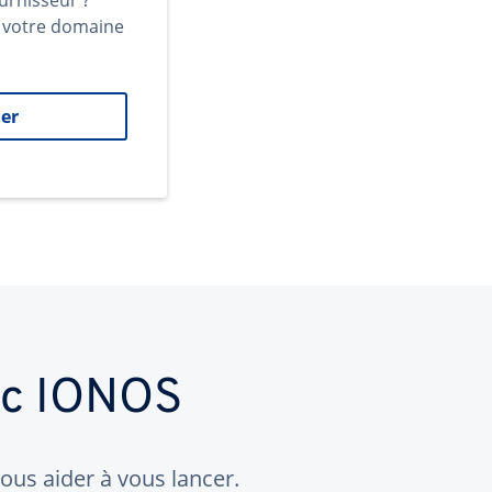
urnisseur ?
t votre domaine
er
ec IONOS
us aider à vous lancer.