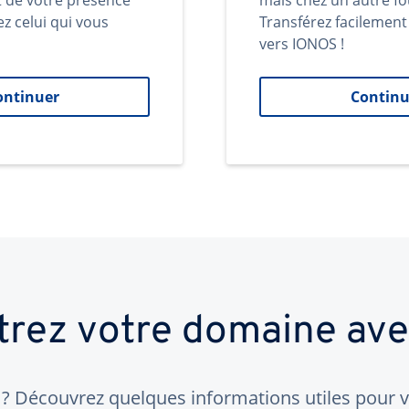
t de votre présence
mais chez un autre fo
ez celui qui vous
Transférez facilemen
vers IONOS !
ontinuer
Continu
trez votre domaine av
 Découvrez quelques informations utiles pour vo